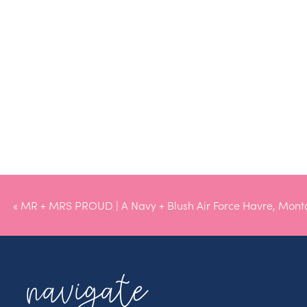
«
MR + MRS PROUD | A Navy + Blush Air Force Havre, Mon
Wedding
navigate