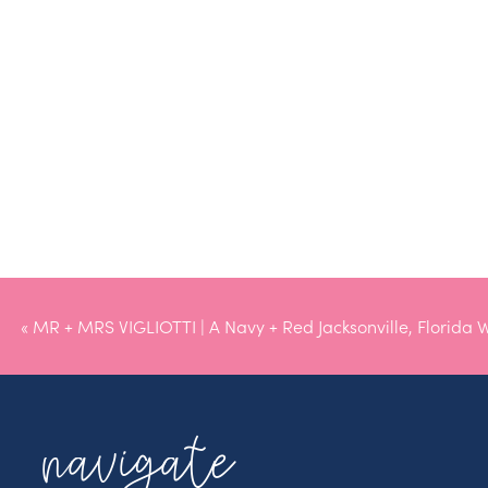
«
MR + MRS VIGLIOTTI | A Navy + Red Jacksonville, Florida
navigate