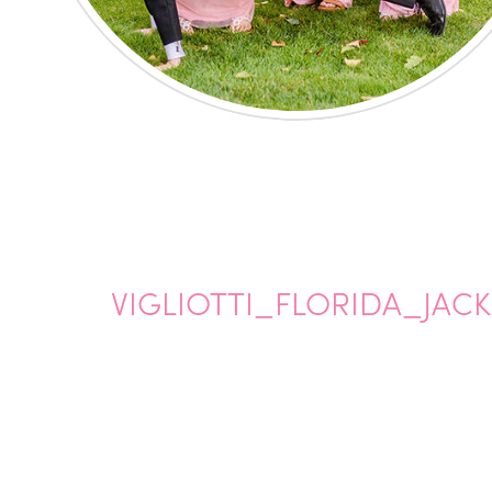
VIGLIOTTI_FLORIDA_JAC