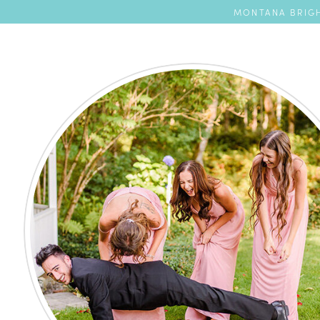
MONTANA BRIGH