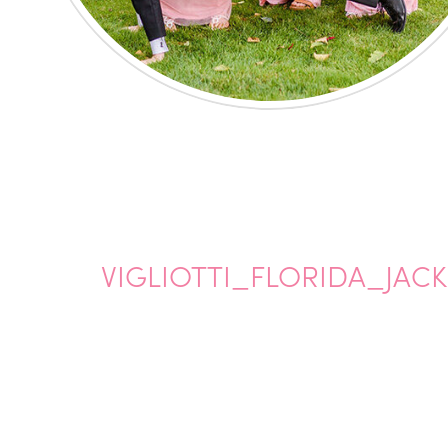
VIGLIOTTI_FLORIDA_JAC